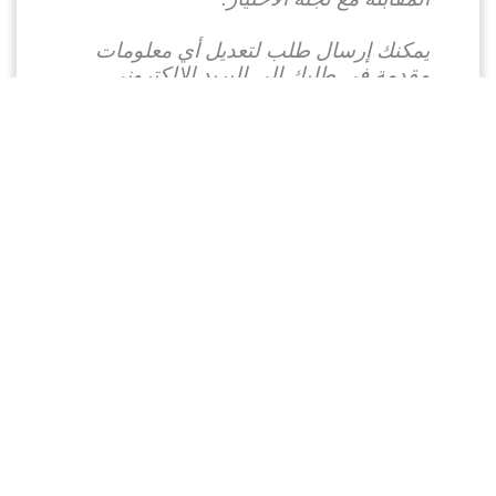
يمكنك إرسال طلب لتعديل أي معلومات
مقدمة في طلبك إلى البريد الإلكتروني
التالي:
info@youth4governance.org
سياسة الخصوصية
شروط الاستخدام
© Copyright 2024 - Siren Analytics