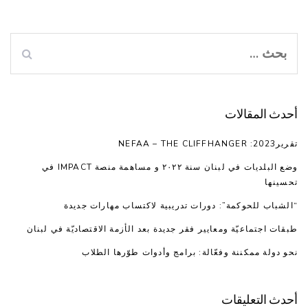
ال
عن
أحدث المقالات
تقرير2023: NEFAA – THE CLIFFHANGER
وضع البلديات في لبنان سنة ٢٠٢٢ و مساهمة منصة IMPACT في
تحسينها
“الشباب للحوكمة”: دورات تدريبية لاكتساب مهارات جديدة
طبقات اجتماعيّة ومعايير فقر جديدة بعد الأزمة الاقتصاديّة في لبنان
نحو دولة ممكننة وفعّالة: برامج وأدوات طوّرها الطلاب
أحدث التعليقات